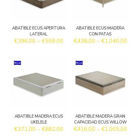
ABATIBLE ECUS APERTURA
ABATIBLE ECUS MADERA
LATERAL
CON PATAS
€
396.00
–
€
559.00
€
438.00
–
€
1,040.00
ABATIBLE MADERA ECUS
ABATIBLE MADERA GRAN
UKELELE
CAPACIDAD ECUS WILLOW
€
371.00
–
€
882.00
€
416.00
–
€
1,005.00