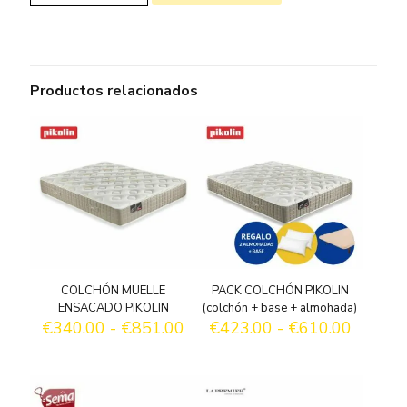
ENSACADOS
+
VISCO
ACTIVE
KOBU
cantidad
Productos relacionados
COLCHÓN MUELLE
PACK COLCHÓN PIKOLIN
ENSACADO PIKOLIN
(colchón + base + almohada)
R
R
€
340.00
-
€
851.00
€
423.00
-
€
610.00
a
a
n
n
g
g
o
o