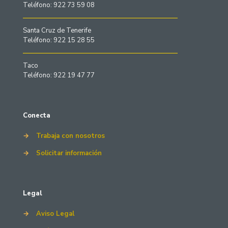
s
Teléfono: 922 73 59 08
s
:
s
:
t
d
t
d
a
e
a
Santa Cruz de Tenerife
e
€
s
€
Teléfono: 922 15 28 55
s
8
d
6
d
5
e
1
e
1
€
0
Taco
€
.
3
.
Teléfono: 922 19 47 77
2
0
1
0
2
0
5
0
3
.
.
0
Conecta
0
0
0
h
→
Trabaja con nosotros
h
a
a
s
→
Solicitar información
s
t
t
a
a
€
€
8
Legal
4
9
6
8
→
Aviso Legal
6
.