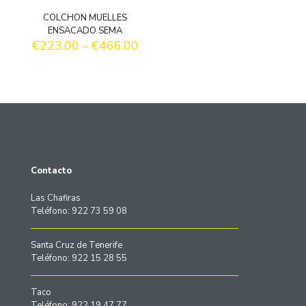
COLCHON MUELLES
ENSACADO SEMA
Rango
€
223.00
-
€
466.00
de
precios:
desde
€223.00
hasta
€466.00
Contacto
Las Chafiras
Teléfono: 922 73 59 08
Santa Cruz de Tenerife
Teléfono: 922 15 28 55
Taco
Teléfono: 922 19 47 77