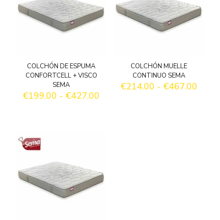
COLCHÓN DE ESPUMA
COLCHÓN MUELLE
CONFORTCELL + VISCO
CONTINUO SEMA
Rang
SEMA
€
214.00
-
€
467.00
Rango
de
€
199.00
-
€
427.00
de
precio
precios:
desd
desde
€214
€199.00
hasta
hasta
€467
€427.00