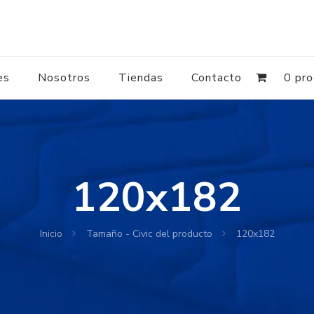
es
Nosotros
Tiendas
Contacto
0 pr
120x182
Inicio
Tamaño - Civic del producto
120x182