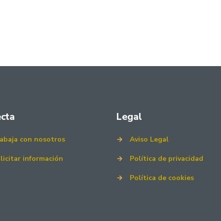
cta
Legal
abaja con nosotros
→
Aviso Legal
licitar información
→
Política de privacidad
→
Política de cookies