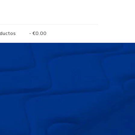
oductos
€0.00