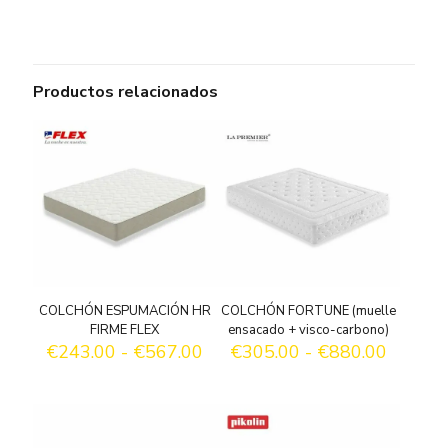
cantidad
Productos relacionados
COLCHÓN ESPUMACIÓN HR
COLCHÓN FORTUNE (muelle
FIRME FLEX
ensacado + visco-carbono)
R
R
€
243.00
-
€
567.00
€
305.00
-
€
880.00
a
a
n
n
g
g
o
o
d
d