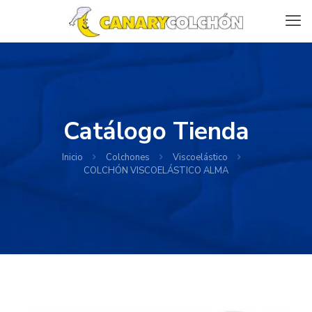
Catálogo Tienda
Inicio
Colchones
Viscoelástico
COLCHÓN VISCOELÁSTICO ALMA