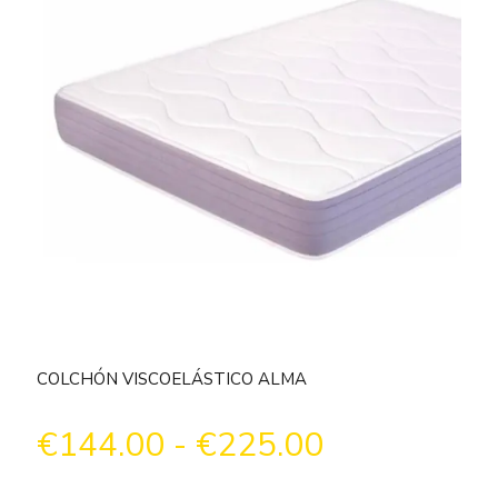
COLCHÓN VISCOELÁSTICO ALMA
Rango
€
144.00
-
€
225.00
Bloq
de
de
HR