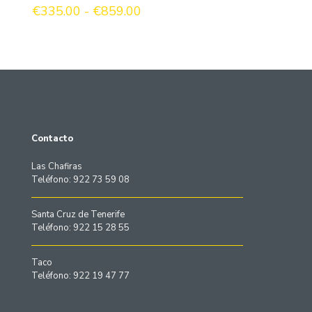
Rango
€
335.00
-
€
859.00
de
precios:
desde
€335.00
hasta
€859.00
Contacto
Las Chafiras
Teléfono: 922 73 59 08
Santa Cruz de Tenerife
Teléfono: 922 15 28 55
Taco
Teléfono: 922 19 47 77