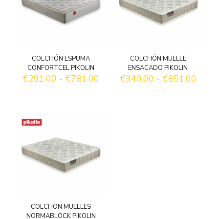
COLCHÓN ESPUMA
COLCHÓN MUELLE
CONFORTCEL PIKOLIN
ENSACADO PIKOLIN
Rango
Rang
€
291.00
-
€
781.00
€
340.00
-
€
851.00
de
de
precios:
precio
desde
desd
€291.00
€340
hasta
hasta
€781.00
€851
COLCHON MUELLES
NORMABLOCK PIKOLIN