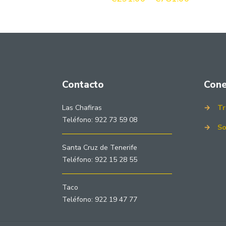
de
precios:
desde
€291.00
hasta
€781.00
Contacto
Cone
Las Chafiras
→
Tr
Teléfono: 922 73 59 08
→
So
Santa Cruz de Tenerife
Teléfono: 922 15 28 55
Taco
Teléfono: 922 19 47 77