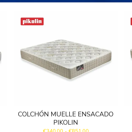
COLCHÓN MUELLE ENSACADO
PIKOLIN
Rango
€
340.00
-
€
851.00