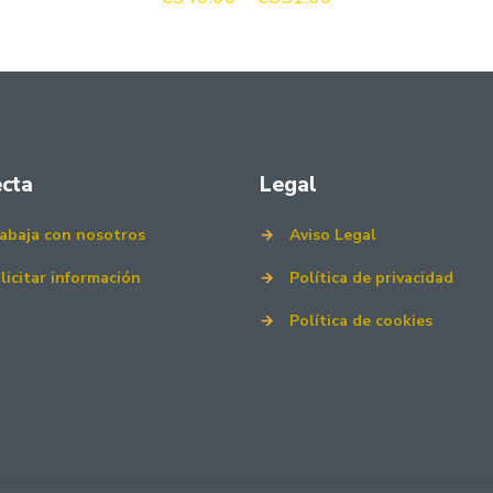
de
precios:
desde
€340.00
hasta
€851.00
cta
Legal
abaja con nosotros
→
Aviso Legal
licitar información
→
Política de privacidad
→
Política de cookies