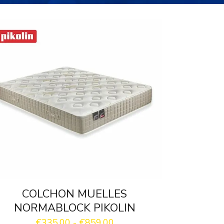
COLCHON MUELLES
NORMABLOCK PIKOLIN
Rango
€
335.00
-
€
859.00