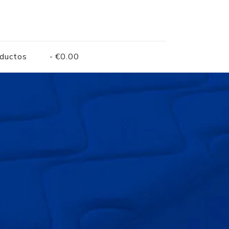
oductos
€0.00