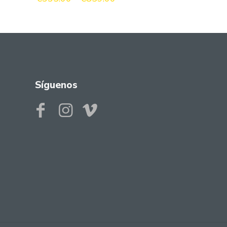
de
precios:
desde
€335.00
hasta
€859.00
Síguenos