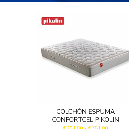
COLCHÓN ESPUMA
CONFORTCEL PIKOLIN
Rango
€
291.00
-
€
781.00