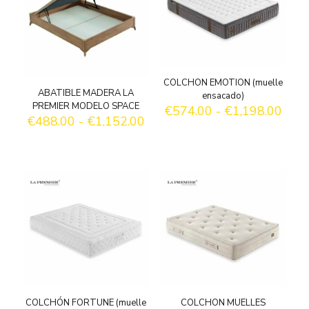
COLCHON EMOTION (muelle
ABATIBLE MADERA LA
ensacado)
PREMIER MODELO SPACE
Ran
€
574.00
-
€
1,198.00
Rango
€
488.00
-
€
1,152.00
de
de
preci
precios:
desd
desde
€574
€488.00
hast
hasta
€1,1
€1,152.00
COLCHÓN FORTUNE (muelle
COLCHON MUELLES