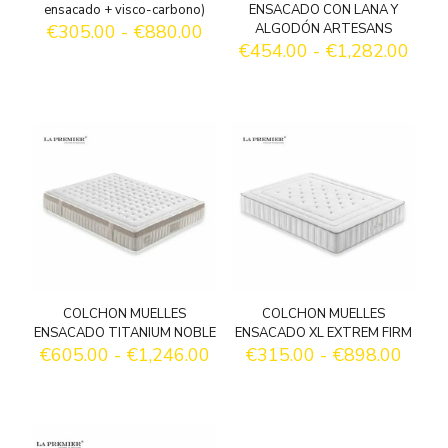
ensacado + visco-carbono)
ENSACADO CON LANA Y
Rango
€
305.00
-
€
880.00
ALGODÓN ARTESANS
de
Ran
€
454.00
-
€
1,282.00
precios:
de
desde
preci
€305.00
desd
hasta
€454
€880.00
hast
€1,2
COLCHON MUELLES
COLCHON MUELLES
ENSACADO TITANIUM NOBLE
ENSACADO XL EXTREM FIRM
Rango
Rang
€
605.00
-
€
1,246.00
€
315.00
-
€
898.00
de
de
precios:
precio
desde
desd
€605.00
€315