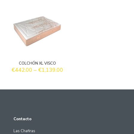
COLCHÓN XL VISCO
€
442.00
–
€
1,139.00
Contacto
Las Chafiras