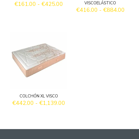
Rango
€
161.00
-
€
425.00
VISCOELÁSTICO
de
Rang
€
416.00
-
€
884.00
precios:
de
desde
precio
€161.00
desd
hasta
€416
€425.00
hasta
€884
COLCHÓN XL VISCO
Rango
€
442.00
-
€
1,139.00
de
precios:
desde
€442.00
hasta
€1,139.00