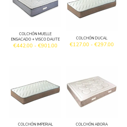
COLCHÓN MUELLE
COLCHÓN DUCAL
ENSACADO + VISCO DAUTE
Rang
€
127.00
-
€
297.00
Rango
€
442.00
-
€
901.00
de
de
precio
precios:
desd
desde
€127
€442.00
hasta
hasta
€297
€901.00
COLCHÓN IMPERIAL
COLCHÓN ABORA