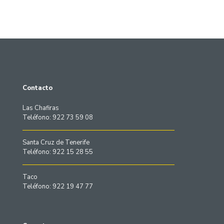
de
de
precios:
pre
desde
des
€314.00
€28
hasta
has
€676.00
€64
Contacto
Las Chafiras
Teléfono: 922 73 59 08
Santa Cruz de Tenerife
Teléfono: 922 15 28 55
Taco
Teléfono: 922 19 47 77