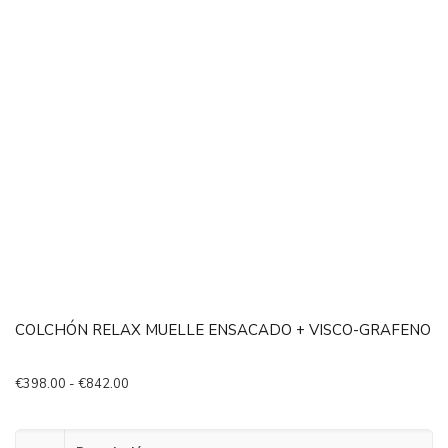
COLCHÓN RELAX MUELLE ENSACADO + VISCO-GRAFENO
Rango
€
398.00
-
€
842.00
de
precios:
desde