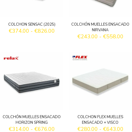
COLCHON SENSAC (2025)
COLCHÓN MUELLES ENSACADO
Rango
€
374.00
-
€
826.00
NIRVANA
de
Ra
€
243.00
-
€
558.00
precios:
de
desde
pre
€374.00
des
hasta
€24
€826.00
has
€55
COLCHÓN MUELLES ENSACADO
COLCHON FLEX MUELLES
HORIZON SPRING
ENSACADO + VISCO
Rango
Ra
€
314.00
-
€
676.00
€
280.00
-
€
643.00