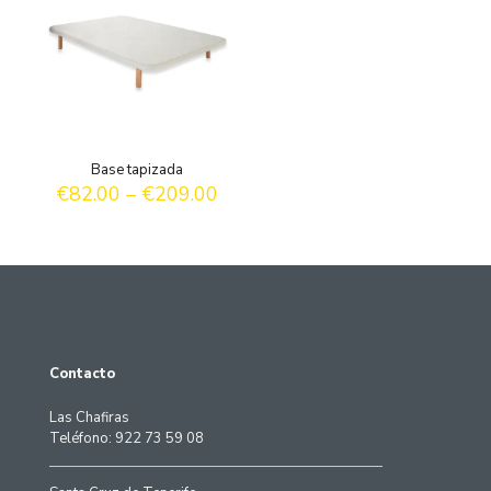
Base tapizada
€
82.00
–
€
209.00
Contacto
Las Chafiras
Teléfono: 922 73 59 08