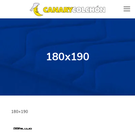
180x190
180×190